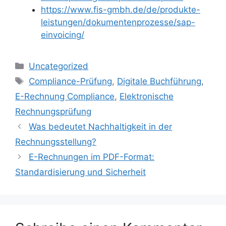
https://www.fis-gmbh.de/de/produkte-
leistungen/dokumentenprozesse/sap-
einvoicing/
Kategorien
Uncategorized
Schlagwörter
Compliance-Prüfung
,
Digitale Buchführung
,
E-Rechnung Compliance
,
Elektronische
Rechnungsprüfung
Was bedeutet Nachhaltigkeit in der
Rechnungsstellung?
E-Rechnungen im PDF-Format:
Standardisierung und Sicherheit