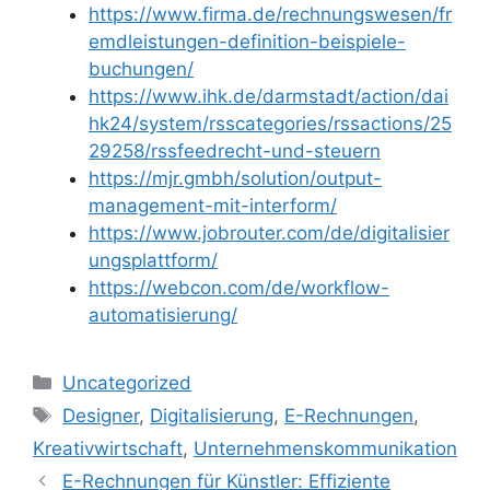
https://www.firma.de/rechnungswesen/fr
emdleistungen-definition-beispiele-
buchungen/
https://www.ihk.de/darmstadt/action/dai
hk24/system/rsscategories/rssactions/25
29258/rssfeedrecht-und-steuern
https://mjr.gmbh/solution/output-
management-mit-interform/
https://www.jobrouter.com/de/digitalisier
ungsplattform/
https://webcon.com/de/workflow-
automatisierung/
Kategorien
Uncategorized
Schlagwörter
Designer
,
Digitalisierung
,
E-Rechnungen
,
Kreativwirtschaft
,
Unternehmenskommunikation
E-Rechnungen für Künstler: Effiziente