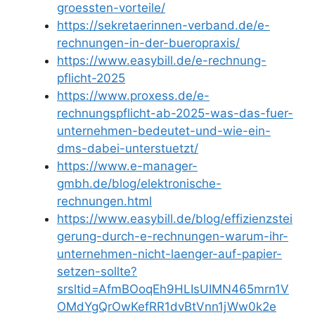
groessten-vorteile/
https://sekretaerinnen-verband.de/e-
rechnungen-in-der-bueropraxis/
https://www.easybill.de/e-rechnung-
pflicht-2025
https://www.proxess.de/e-
rechnungspflicht-ab-2025-was-das-fuer-
unternehmen-bedeutet-und-wie-ein-
dms-dabei-unterstuetzt/
https://www.e-manager-
gmbh.de/blog/elektronische-
rechnungen.html
https://www.easybill.de/blog/effizienzstei
gerung-durch-e-rechnungen-warum-ihr-
unternehmen-nicht-laenger-auf-papier-
setzen-sollte?
srsltid=AfmBOoqEh9HLIsUIMN465mrn1V
OMdYgQrOwKefRR1dvBtVnn1jWw0k2e