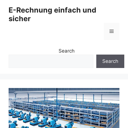
Zum
E-Rechnung einfach und
Inhalt
sicher
springen
Menü
Search
Search