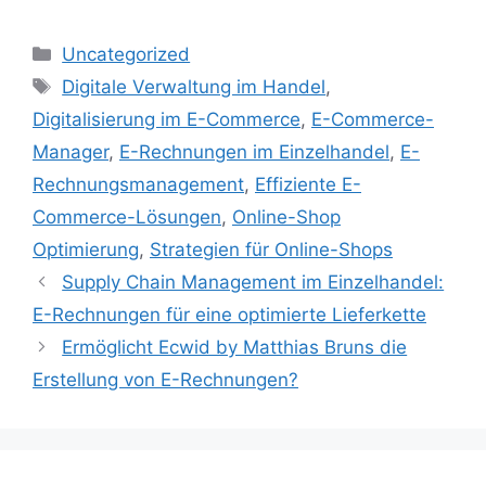
Kategorien
Uncategorized
Schlagwörter
Digitale Verwaltung im Handel
,
Digitalisierung im E-Commerce
,
E-Commerce-
Manager
,
E-Rechnungen im Einzelhandel
,
E-
Rechnungsmanagement
,
Effiziente E-
Commerce-Lösungen
,
Online-Shop
Optimierung
,
Strategien für Online-Shops
Supply Chain Management im Einzelhandel:
E-Rechnungen für eine optimierte Lieferkette
Ermöglicht Ecwid by Matthias Bruns die
Erstellung von E-Rechnungen?