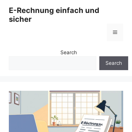
Zum
E-Rechnung einfach und
Inhalt
sicher
springen
Menü
Search
Search