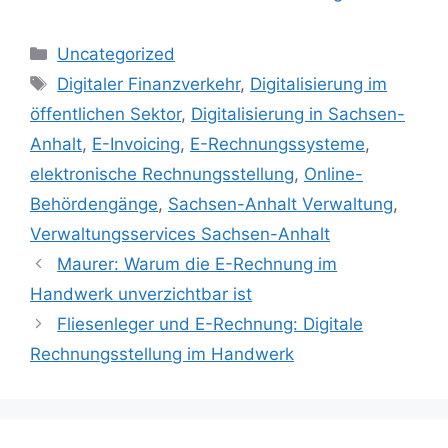
Kategorien
Uncategorized
Schlagwörter
Digitaler Finanzverkehr
,
Digitalisierung im
öffentlichen Sektor
,
Digitalisierung in Sachsen-
Anhalt
,
E-Invoicing
,
E-Rechnungssysteme
,
elektronische Rechnungsstellung
,
Online-
Behördengänge
,
Sachsen-Anhalt Verwaltung
,
Verwaltungsservices Sachsen-Anhalt
Maurer: Warum die E-Rechnung im
Handwerk unverzichtbar ist
Fliesenleger und E-Rechnung: Digitale
Rechnungsstellung im Handwerk