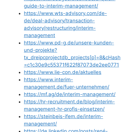
guide-to-interim-management/
https://www.wts-advisory.com/de-
de/deal-advisory/transaction-
advisory/restructuring/interim-
management
https://www.pd-g.de/unsere-kunden-
und-projekte?
tx_dreipcprojectdb_projects[p]=8&cHash
=c1c30e9c55371f622f87073de2ee0771
https://www.lie-con.de/aktuelles
https://www.interim-
management.de/fuer-unternehmen/
https://mf.ag/de/interim-management/
https://hr-recruitment.de/blog/interim-
management-hr-profis-einsetzen/
https://steinbeis-ifem.de/interim-
management/
https://de.linkedin.com/posts/rené-