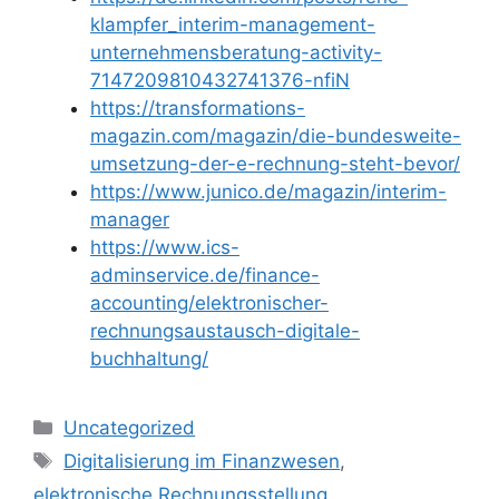
klampfer_interim-management-
unternehmensberatung-activity-
7147209810432741376-nfiN
https://transformations-
magazin.com/magazin/die-bundesweite-
umsetzung-der-e-rechnung-steht-bevor/
https://www.junico.de/magazin/interim-
manager
https://www.ics-
adminservice.de/finance-
accounting/elektronischer-
rechnungsaustausch-digitale-
buchhaltung/
Kategorien
Uncategorized
Schlagwörter
Digitalisierung im Finanzwesen
,
elektronische Rechnungsstellung
,