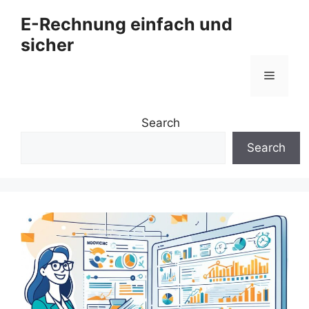
Zum
E-Rechnung einfach und
Inhalt
sicher
springen
Menü
Search
Search