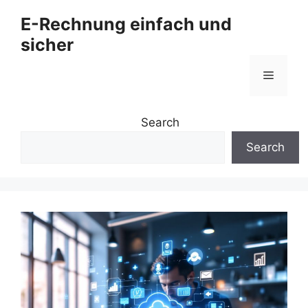
Zum
E-Rechnung einfach und
Inhalt
sicher
springen
Menü
Search
Search