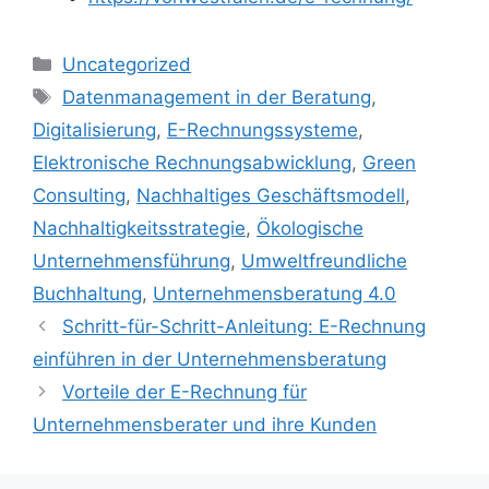
Kategorien
Uncategorized
Schlagwörter
Datenmanagement in der Beratung
,
Digitalisierung
,
E-Rechnungssysteme
,
Elektronische Rechnungsabwicklung
,
Green
Consulting
,
Nachhaltiges Geschäftsmodell
,
Nachhaltigkeitsstrategie
,
Ökologische
Unternehmensführung
,
Umweltfreundliche
Buchhaltung
,
Unternehmensberatung 4.0
Schritt-für-Schritt-Anleitung: E-Rechnung
einführen in der Unternehmensberatung
Vorteile der E-Rechnung für
Unternehmensberater und ihre Kunden