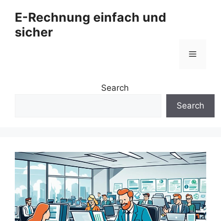
Zum
E-Rechnung einfach und
Inhalt
sicher
springen
Menü
Search
Search