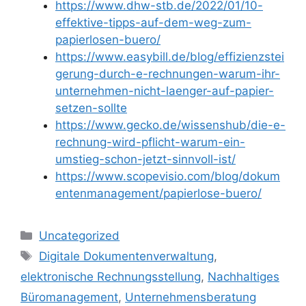
https://www.dhw-stb.de/2022/01/10-
effektive-tipps-auf-dem-weg-zum-
papierlosen-buero/
https://www.easybill.de/blog/effizienzstei
gerung-durch-e-rechnungen-warum-ihr-
unternehmen-nicht-laenger-auf-papier-
setzen-sollte
https://www.gecko.de/wissenshub/die-e-
rechnung-wird-pflicht-warum-ein-
umstieg-schon-jetzt-sinnvoll-ist/
https://www.scopevisio.com/blog/dokum
entenmanagement/papierlose-buero/
Kategorien
Uncategorized
Schlagwörter
Digitale Dokumentenverwaltung
,
elektronische Rechnungsstellung
,
Nachhaltiges
Büromanagement
,
Unternehmensberatung