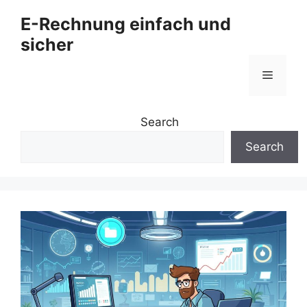
Zum
E-Rechnung einfach und
Inhalt
sicher
springen
Menü
Search
Search