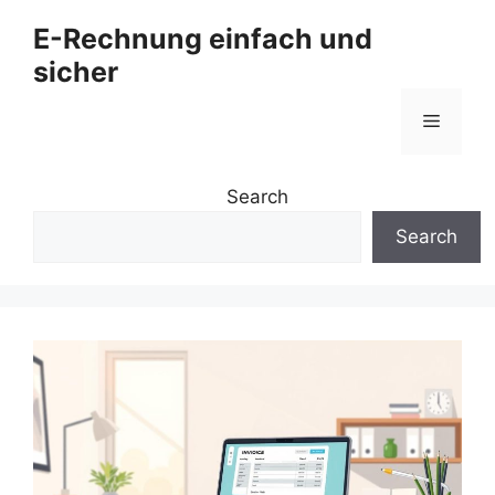
Zum
E-Rechnung einfach und
Inhalt
sicher
springen
Menü
Search
Search