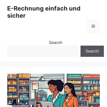
Zum
E-Rechnung einfach und
Inhalt
sicher
springen
Menü
Search
Search