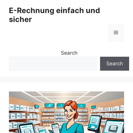
Zum
E-Rechnung einfach und
Inhalt
sicher
springen
Menü
Search
Search