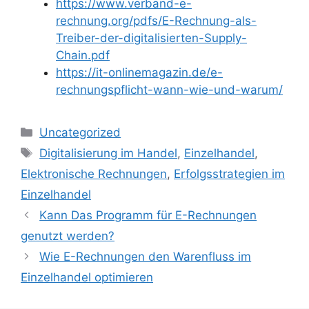
https://www.verband-e-
rechnung.org/pdfs/E-Rechnung-als-
Treiber-der-digitalisierten-Supply-
Chain.pdf
https://it-onlinemagazin.de/e-
rechnungspflicht-wann-wie-und-warum/
Kategorien
Uncategorized
Schlagwörter
Digitalisierung im Handel
,
Einzelhandel
,
Elektronische Rechnungen
,
Erfolgsstrategien im
Einzelhandel
Kann Das Programm für E-Rechnungen
genutzt werden?
Wie E-Rechnungen den Warenfluss im
Einzelhandel optimieren