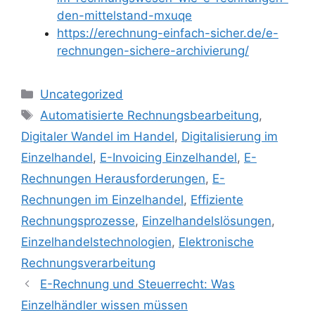
den-mittelstand-mxuqe
https://erechnung-einfach-sicher.de/e-
rechnungen-sichere-archivierung/
Kategorien
Uncategorized
Schlagwörter
Automatisierte Rechnungsbearbeitung
,
Digitaler Wandel im Handel
,
Digitalisierung im
Einzelhandel
,
E-Invoicing Einzelhandel
,
E-
Rechnungen Herausforderungen
,
E-
Rechnungen im Einzelhandel
,
Effiziente
Rechnungsprozesse
,
Einzelhandelslösungen
,
Einzelhandelstechnologien
,
Elektronische
Rechnungsverarbeitung
E-Rechnung und Steuerrecht: Was
Einzelhändler wissen müssen