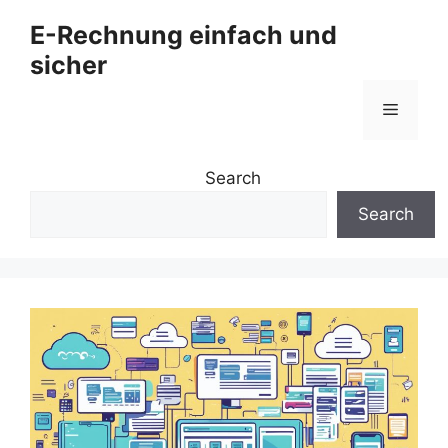
Zum
E-Rechnung einfach und
Inhalt
sicher
springen
Menü
Search
Search