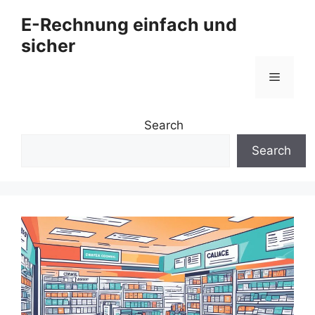
Zum
E-Rechnung einfach und
Inhalt
sicher
springen
Menü
Search
Search