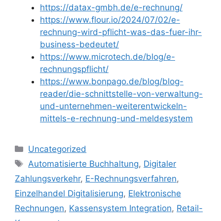
https://datax-gmbh.de/e-rechnung/
https://www.flour.io/2024/07/02/e-
rechnung-wird-pflicht-was-das-fuer-ihr-
business-bedeutet/
https://www.microtech.de/blog/e-
rechnungspflicht/
https://www.bonpago.de/blog/blog-
reader/die-schnittstelle-von-verwaltung-
und-unternehmen-weiterentwickeln-
mittels-e-rechnung-und-meldesystem
Kategorien
Uncategorized
Schlagwörter
Automatisierte Buchhaltung
,
Digitaler
Zahlungsverkehr
,
E-Rechnungsverfahren
,
Einzelhandel Digitalisierung
,
Elektronische
Rechnungen
,
Kassensystem Integration
,
Retail-