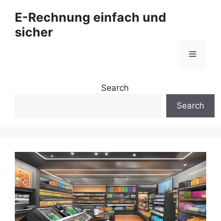
Zum
E-Rechnung einfach und
Inhalt
sicher
springen
Menü
Search
Search