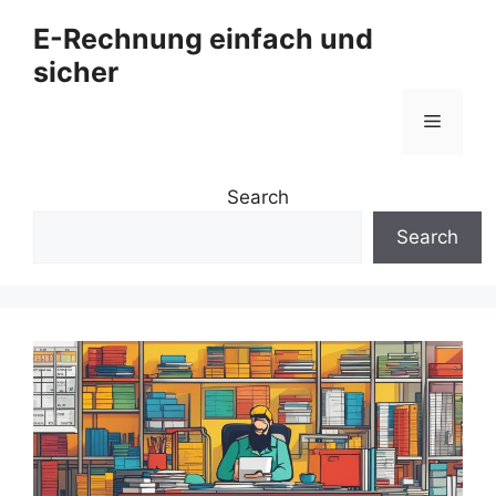
Zum
E-Rechnung einfach und
Inhalt
sicher
springen
Menü
Search
Search