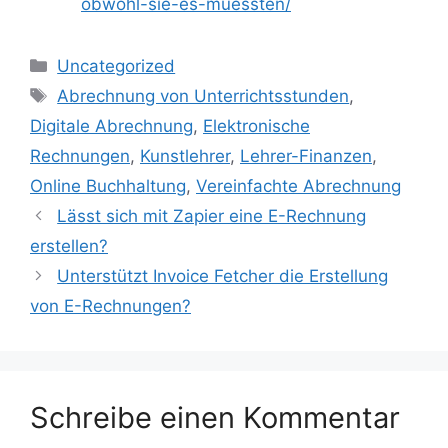
obwohl-sie-es-muessten/
Kategorien
Uncategorized
Schlagwörter
Abrechnung von Unterrichtsstunden
,
Digitale Abrechnung
,
Elektronische
Rechnungen
,
Kunstlehrer
,
Lehrer-Finanzen
,
Online Buchhaltung
,
Vereinfachte Abrechnung
Lässt sich mit Zapier eine E-Rechnung
erstellen?
Unterstützt Invoice Fetcher die Erstellung
von E-Rechnungen?
Schreibe einen Kommentar