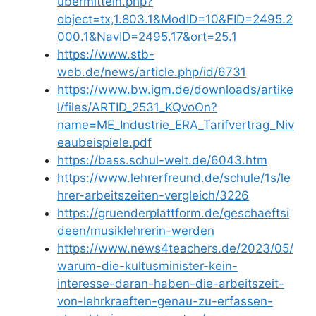
übermitteln.php?
object=tx,1.803.1&ModID=10&FID=2495.2
000.1&NavID=2495.17&ort=25.1
https://www.stb-
web.de/news/article.php/id/6731
https://www.bw.igm.de/downloads/artike
l/files/ARTID_2531_KQvoOn?
name=ME_Industrie_ERA_Tarifvertrag_Niv
eaubeispiele.pdf
https://bass.schul-welt.de/6043.htm
https://www.lehrerfreund.de/schule/1s/le
hrer-arbeitszeiten-vergleich/3226
https://gruenderplattform.de/geschaeftsi
deen/musiklehrerin-werden
https://www.news4teachers.de/2023/05/
warum-die-kultusminister-kein-
interesse-daran-haben-die-arbeitszeit-
von-lehrkraeften-genau-zu-erfassen-