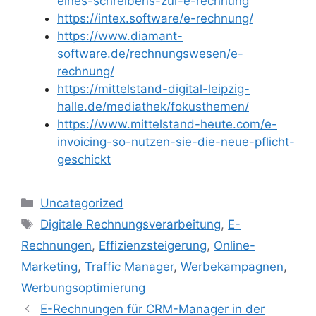
eines-schreibens-zur-e-rechnung
https://intex.software/e-rechnung/
https://www.diamant-
software.de/rechnungswesen/e-
rechnung/
https://mittelstand-digital-leipzig-
halle.de/mediathek/fokusthemen/
https://www.mittelstand-heute.com/e-
invoicing-so-nutzen-sie-die-neue-pflicht-
geschickt
Kategorien
Uncategorized
Schlagwörter
Digitale Rechnungsverarbeitung
,
E-
Rechnungen
,
Effizienzsteigerung
,
Online-
Marketing
,
Traffic Manager
,
Werbekampagnen
,
Werbungsoptimierung
E-Rechnungen für CRM-Manager in der