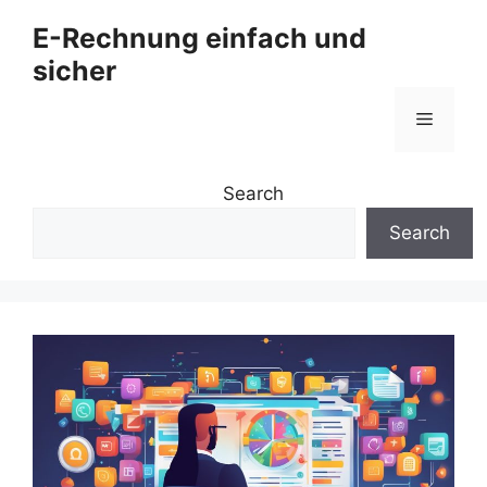
Zum
E-Rechnung einfach und
Inhalt
sicher
springen
Menü
Search
Search