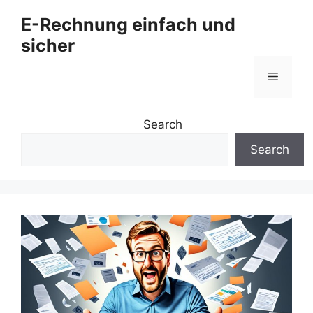
Zum
E-Rechnung einfach und
Inhalt
sicher
springen
Menü
Search
Search