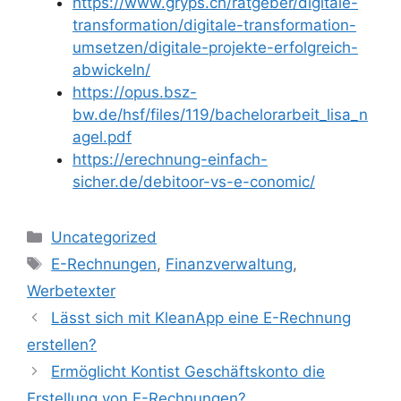
https://www.gryps.ch/ratgeber/digitale-
transformation/digitale-transformation-
umsetzen/digitale-projekte-erfolgreich-
abwickeln/
https://opus.bsz-
bw.de/hsf/files/119/bachelorarbeit_lisa_n
agel.pdf
https://erechnung-einfach-
sicher.de/debitoor-vs-e-conomic/
Kategorien
Uncategorized
Schlagwörter
E-Rechnungen
,
Finanzverwaltung
,
Werbetexter
Lässt sich mit KleanApp eine E-Rechnung
erstellen?
Ermöglicht Kontist Geschäftskonto die
Erstellung von E-Rechnungen?