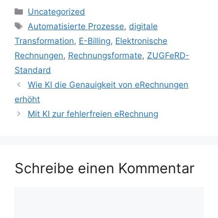
Kategorien
Uncategorized
Schlagwörter
Automatisierte Prozesse
,
digitale
Transformation
,
E-Billing
,
Elektronische
Rechnungen
,
Rechnungsformate
,
ZUGFeRD-
Standard
Wie KI die Genauigkeit von eRechnungen
erhöht
Mit KI zur fehlerfreien eRechnung
Schreibe einen Kommentar
Kommentar