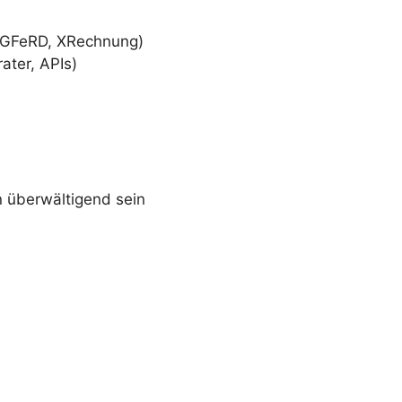
UGFeRD, XRechnung)
ater, APIs)
n überwältigend sein
n