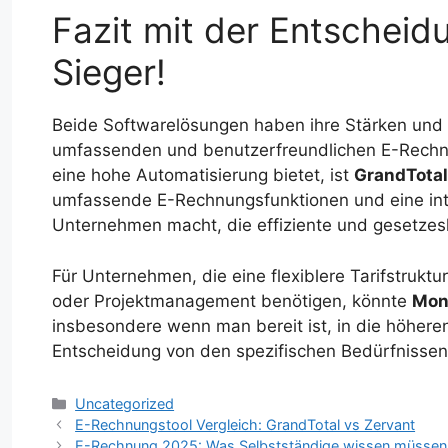
Fazit mit der Entscheid
Sieger!
Beide Softwarelösungen haben ihre Stärken und
umfassenden und benutzerfreundlichen E-Rechnu
eine hohe Automatisierung bietet, ist
GrandTotal
umfassende E-Rechnungsfunktionen und eine intu
Unternehmen macht, die effiziente und gesetze
Für Unternehmen, die eine flexiblere Tarifstruktu
oder Projektmanagement benötigen, könnte
Mon
insbesondere wenn man bereit ist, in die höheren 
Entscheidung von den spezifischen Bedürfnissen
Kategorien
Uncategorized
E-Rechnungstool Vergleich: GrandTotal vs Zervant
E-Rechnung 2025: Was Selbstständige wissen müssen