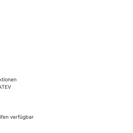
nktionen
DATEV
ifen verfügbar