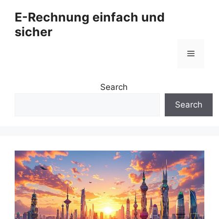
Zum
E-Rechnung einfach und
Inhalt
sicher
springen
Menü
Search
Search