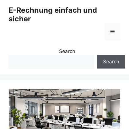
Zum
E-Rechnung einfach und
Inhalt
sicher
springen
Menü
Search
Search