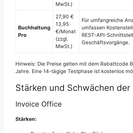
MwSt.)
27,90 €
Für umfangreiche Ana
13,95
Buchhaltung
umfassen Kostenstell
€/Monat
Pro
REST-API-Schnittstel
(zzgl.
Geschäftsvorgänge.
MwSt.)
Hinweis: Die Preise gelten mit dem Rabattcode
Jahre. Eine 14-tägige Testphase ist kostenlos mö
Stärken und Schwächen der 
Invoice Office
Stärken: