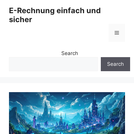
Zum
E-Rechnung einfach und
Inhalt
sicher
springen
Menü
Search
Search