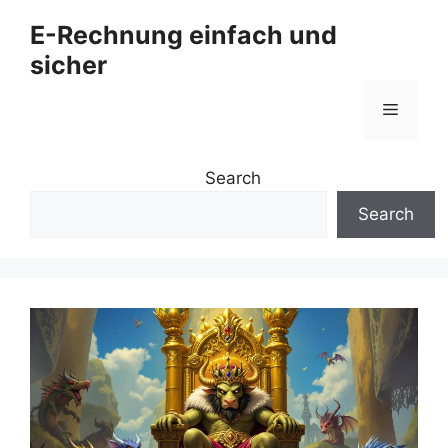
Zum
E-Rechnung einfach und
Inhalt
sicher
springen
Menü
Search
Search