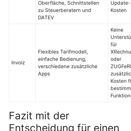
Oberfläche, Schnittstellen
Update-
zu Steuerberatern und
Kosten
DATEV
Keine
Unterst
für
Flexibles Tarifmodell,
XRechn
einfache Bedienung,
oder
Invoiz
verschiedene zusätzliche
ZUGFeR
Apps
zusätzli
Kosten f
bestimm
Funktio
Fazit mit der
Entscheidung für einen