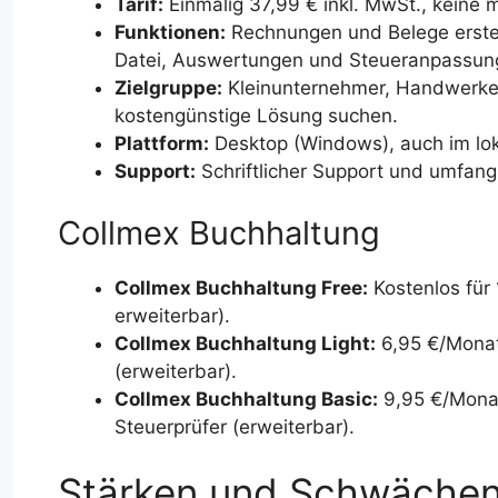
Tarif:
Einmalig 37,99 € inkl. MwSt., keine 
Funktionen:
Rechnungen und Belege erstell
Datei, Auswertungen und Steueranpassun
Zielgruppe:
Kleinunternehmer, Handwerker
kostengünstige Lösung suchen.
Plattform:
Desktop (Windows), auch im lok
Support:
Schriftlicher Support und umfang
Collmex Buchhaltung
Collmex Buchhaltung Free:
Kostenlos für 
erweiterbar).
Collmex Buchhaltung Light:
6,95 €/Monat 
(erweiterbar).
Collmex Buchhaltung Basic:
9,95 €/Monat 
Steuerprüfer (erweiterbar).
Stärken und Schwächen 