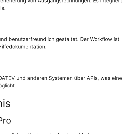
enerierung von Ausgangsrechnungen. Es integriert
Is.
nd benutzerfreundlich gestaltet. Der Workflow ist
Hilfedokumentation.
n, DATEV und anderen Systemen über APIs, was eine
glicht.
nis
Pro