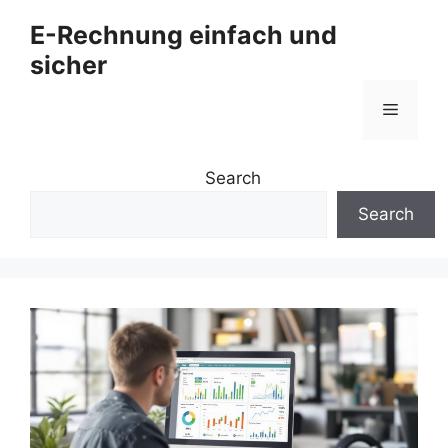
Zum
E-Rechnung einfach und
Inhalt
sicher
springen
Menü
Search
Search