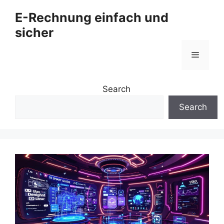
Zum
E-Rechnung einfach und
Inhalt
sicher
springen
Menü
Search
Search