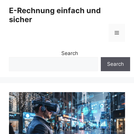
Zum
E-Rechnung einfach und
Inhalt
sicher
springen
Menü
Search
Search