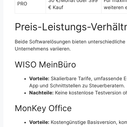
30 €/Monat oder 399
Für maxim
PRO
€ Kauf
weiteren 
Preis-Leistungs-Verhält
Beide Softwarelösungen bieten unterschiedliche 
Unternehmens variieren.
WISO MeinBüro
Vorteile:
Skalierbare Tarife, umfassende E
App und Schnittstellen zu Steuerberatern.
Nachteile:
Keine kostenlose Testversion oh
MonKey Office
Vorteile:
Kostengünstige Basisversion, kom