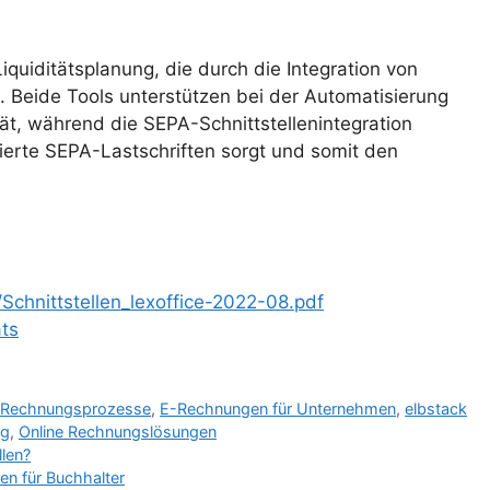
e Liquiditätsplanung, die durch die Integration von
 Beide Tools unterstützen bei der Automatisierung
ät, während die SEPA-Schnittstellenintegration
ierte SEPA-Lastschriften sorgt und somit den
Schnittstellen_lexoffice-2022-08.pdf
ats
er Rechnungsprozesse
,
E-Rechnungen für Unternehmen
,
elbstack
ng
,
Online Rechnungslösungen
len?
en für Buchhalter