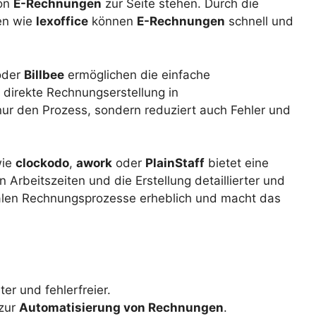
von
E-Rechnungen
zur Seite stehen. Durch die
en wie
lexoffice
können
E-Rechnungen
schnell und
der
Billbee
ermöglichen die einfache
 direkte Rechnungserstellung in
ur den Prozess, sondern reduziert auch Fehler und
wie
clockodo
,
awork
oder
PlainStaff
bietet eine
Arbeitszeiten und die Erstellung detaillierter und
italen Rechnungsprozesse erheblich und macht das
ter und fehlerfreier.
 zur
Automatisierung von Rechnungen
.