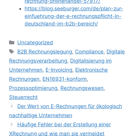
rechnung-onlinehandel-57917/
https://blog.seeburger.com/de/plan-zur-
einfuehrung-der-e-rechnungspflicht-in-
deutschland-im-b2b-bereich/
Kategorien
Uncategorized
Schlagwörter
B2B Rechnungslegung
,
Compliance
,
Digitale
Rechnungsverarbeitung
,
Digitalisierung im
Unternehmen
,
E-Invoicing
,
Elektronische
Rechnungen
,
EN16931-konform
,
Prozessoptimierung
,
Rechnungswesen
,
Steuerrecht
Der Wert von E-Rechnungen für ökologisch
nachhaltige Unternehmen
Häufige Fehler bei der Erstellung einer
XRechnung und wie man sie vermeidet