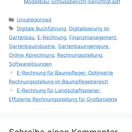
Modellbau-Schlussbericht-berichtigt.pdf
Kategorien
Uncategorized
Schlagwörter
Digitale Buchführung
,
Digitalisierung im
Gartenbau
,
E-Rechnung
,
Finanzmanagement
,
Gartenbauindustrie
,
Gartenbauingenieure
,
Online Abrechnung
,
Rechnungsstellung
,
Softwarelösungen
E-Rechnung für Baumpfleger: Optimierte
Rechnungsstellung im Baumpflegebereich
E-Rechnung für Landschaftsplaner:
Effiziente Rechnungsstellung für Großprojekte