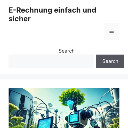
Zum
E-Rechnung einfach und
Inhalt
sicher
springen
Menü
Search
Search