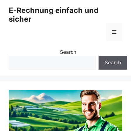
Zum
E-Rechnung einfach und
Inhalt
sicher
springen
Menü
Search
Search