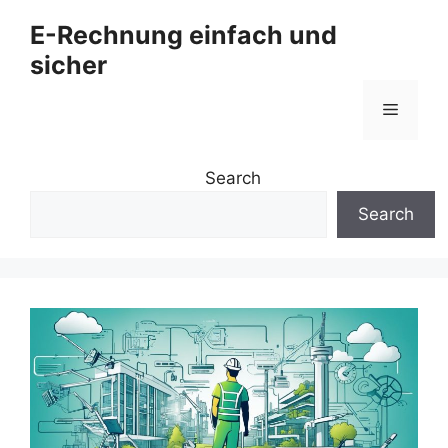
Zum
E-Rechnung einfach und
Inhalt
sicher
springen
Menü
Search
Search