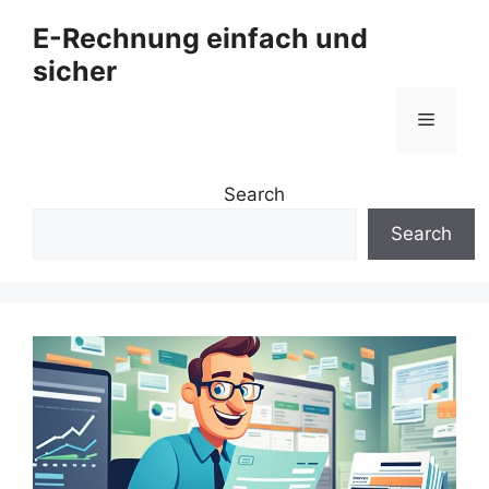
Zum
E-Rechnung einfach und
Inhalt
sicher
springen
Menü
Search
Search