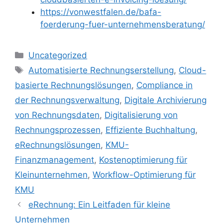
https://vonwestfalen.de/bafa-
foerderung-fuer-unternehmensberatung/
Kategorien
Uncategorized
Schlagwörter
Automatisierte Rechnungserstellung
,
Cloud-
basierte Rechnungslösungen
,
Compliance in
der Rechnungsverwaltung
,
Digitale Archivierung
von Rechnungsdaten
,
Digitalisierung von
Rechnungsprozessen
,
Effiziente Buchhaltung
,
eRechnungslösungen
,
KMU-
Finanzmanagement
,
Kostenoptimierung für
Kleinunternehmen
,
Workflow-Optimierung für
KMU
eRechnung: Ein Leitfaden für kleine
Unternehmen