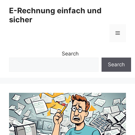
Zum
E-Rechnung einfach und
Inhalt
sicher
springen
Menü
Search
Search