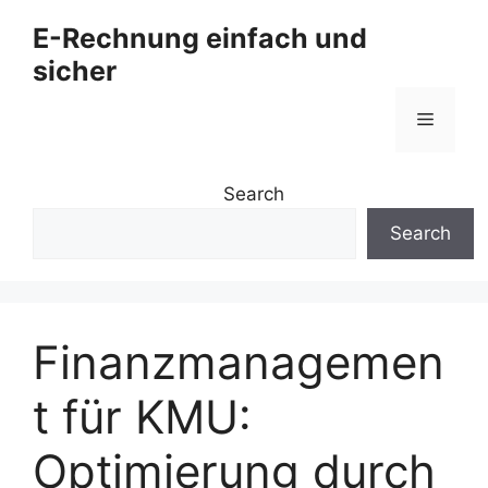
Zum
E-Rechnung einfach und
Inhalt
sicher
springen
Menü
Search
Search
Finanzmanagemen
t für KMU:
Optimierung durch