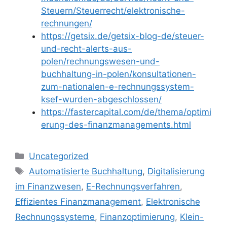
Steuern/Steuerrecht/elektronische-
rechnungen/
https://getsix.de/getsix-blog-de/steuer-
und-recht-alerts-aus-
polen/rechnungswesen-und-
buchhaltung-in-polen/konsultationen-
zum-nationalen-e-rechnungssystem-
ksef-wurden-abgeschlossen/
https://fastercapital.com/de/thema/optimi
erung-des-finanzmanagements.html
Kategorien
Uncategorized
Schlagwörter
Automatisierte Buchhaltung
,
Digitalisierung
im Finanzwesen
,
E-Rechnungsverfahren
,
Effizientes Finanzmanagement
,
Elektronische
Rechnungssysteme
,
Finanzoptimierung
,
Klein-