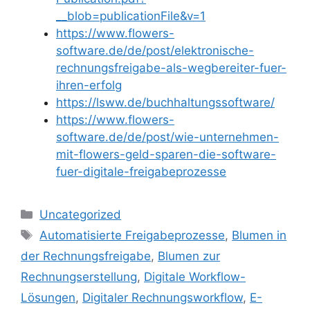
__blob=publicationFile&v=1
https://www.flowers-
software.de/de/post/elektronische-
rechnungsfreigabe-als-wegbereiter-fuer-
ihren-erfolg
https://lsww.de/buchhaltungssoftware/
https://www.flowers-
software.de/de/post/wie-unternehmen-
mit-flowers-geld-sparen-die-software-
fuer-digitale-freigabeprozesse
Kategorien
Uncategorized
Schlagwörter
Automatisierte Freigabeprozesse
,
Blumen in
der Rechnungsfreigabe
,
Blumen zur
Rechnungserstellung
,
Digitale Workflow-
Lösungen
,
Digitaler Rechnungsworkflow
,
E-