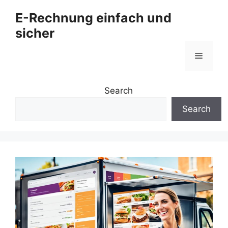
Zum
E-Rechnung einfach und
Inhalt
sicher
springen
Menü
Search
Search