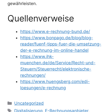
gewährleisten.
Quellenverweise
https://www.e-rechnung-bund.de/
https://www.bonpago.de/blog/blog-
reader/fuenf-tipps-fuer-die-umsetzung-
der-e-rechnung-im-online-handel
https://www.ihk-
muenchen.de/de/Service/Recht-und-
Steuern/Steuerrecht/elektronische-
rechnungen/
https://www.huengsberg.com/edi-
loesungen/e-rechnung
Kategorien
Uncategorized
Schlagwörter
Digitalisierung
,
E-Rechnungsanbieter
,