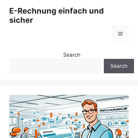
Zum
E-Rechnung einfach und
Inhalt
sicher
springen
Menü
Search
Search