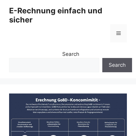
Zum
E-Rechnung einfach und
Inhalt
sicher
springen
Menü
Search
Search