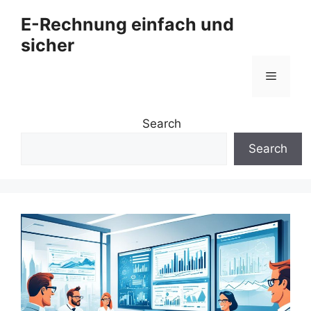
Zum
E-Rechnung einfach und
Inhalt
sicher
springen
Menü
Search
Search