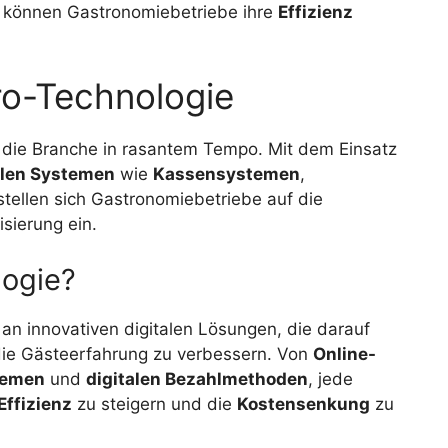
me können Gastronomiebetriebe ihre
Effizienz
ro-Technologie
t die Branche in rasantem Tempo. Mit dem Einsatz
alen Systemen
wie
Kassensystemen
,
 stellen sich Gastronomiebetriebe auf die
sierung ein.
logie?
 an innovativen digitalen Lösungen, die darauf
 die Gästeerfahrung zu verbessern. Von
Online-
temen
und
digitalen Bezahlmethoden
, jede
Effizienz
zu steigern und die
Kostensenkung
zu