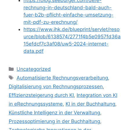
https://blog.seeburger.com/de/e-
rechnung-in-deutschland-bald-auch-
fuer-b2b-pflicht-einfache-umsetzung-
mit-pdf-zu-erechnung/
https://www.ihk.de/blueprint/servlet/reso
urce/blob/6138574/2771f4b5e0957fd36a
15efdcf7c3af08/uw5-2024-internet-
data.pdf
Kategorien
Uncategorized
Schlagwörter
Automatisierte Rechnungsverarbeitung
,
Digitalisierung von Rechnungsprozessen
,
Effizienzsteigerung durch KI
,
Integration von KI
in eRechnungssysteme
,
KI in der Buchhaltung
,
Künstliche Intelligenz in der Verwaltung
,
Prozessoptimierung in der Buchhaltung
,