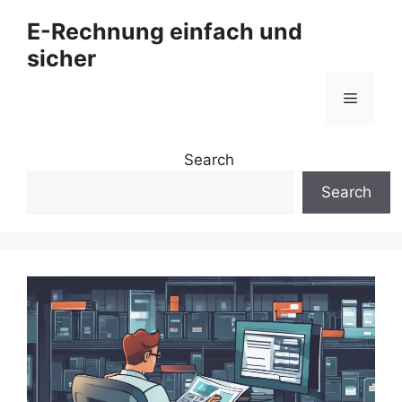
Zum
E-Rechnung einfach und
Inhalt
sicher
springen
Menü
Search
Search