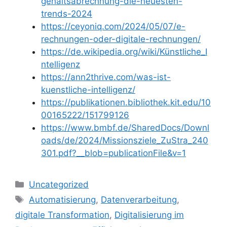
gehaltsabrechnung-die-neuesten-
trends-2024
https://ceyoniq.com/2024/05/07/e-
rechnungen-oder-digitale-rechnungen/
https://de.wikipedia.org/wiki/Künstliche_I
ntelligenz
https://ann2thrive.com/was-ist-
kuenstliche-intelligenz/
https://publikationen.bibliothek.kit.edu/10
00165222/151799126
https://www.bmbf.de/SharedDocs/Downl
oads/de/2024/Missionsziele_ZuStra_240
301.pdf?__blob=publicationFile&v=1
Kategorien
Uncategorized
Schlagwörter
Automatisierung
,
Datenverarbeitung
,
digitale Transformation
,
Digitalisierung im