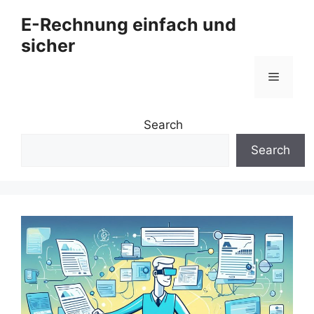
Zum
E-Rechnung einfach und
Inhalt
sicher
springen
Menü
Search
Search