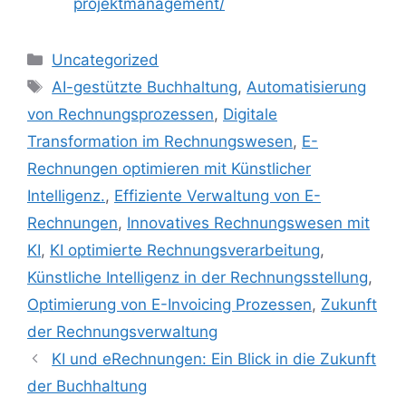
projektmanagement/
Kategorien
Uncategorized
Schlagwörter
AI-gestützte Buchhaltung
,
Automatisierung
von Rechnungsprozessen
,
Digitale
Transformation im Rechnungswesen
,
E-
Rechnungen optimieren mit Künstlicher
Intelligenz.
,
Effiziente Verwaltung von E-
Rechnungen
,
Innovatives Rechnungswesen mit
KI
,
KI optimierte Rechnungsverarbeitung
,
Künstliche Intelligenz in der Rechnungsstellung
,
Optimierung von E-Invoicing Prozessen
,
Zukunft
der Rechnungsverwaltung
KI und eRechnungen: Ein Blick in die Zukunft
der Buchhaltung