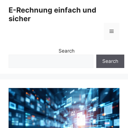
Zum
E-Rechnung einfach und
Inhalt
sicher
springen
Menü
Search
Search